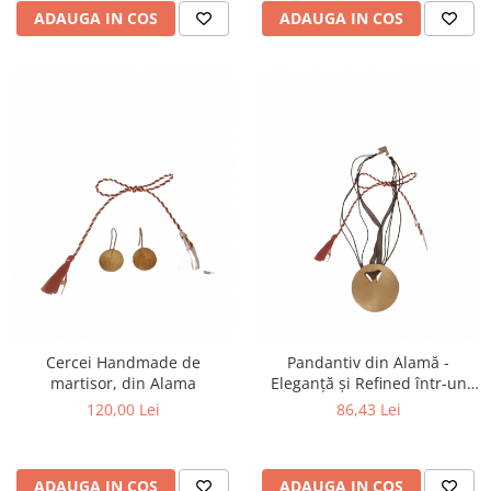
ADAUGA IN COS
ADAUGA IN COS
Cercei Handmade de
Pandantiv din Alamă -
martisor, din Alama
Eleganță și Refined într-un
Design Unic
120,00 Lei
86,43 Lei
ADAUGA IN COS
ADAUGA IN COS