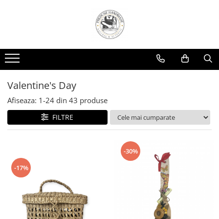
Valentine's Day
Afiseaza:
1-
24
din
43
produse
FILTRE
-30%
-17%