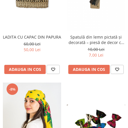
LADITA CU CAPAC DIN PAPURA
Spatulă din lemn pictată și
decorată – piesă de decor cu
60,00 Lei
farmec tradițional
10,00 Lei
50,00 Lei
7,00 Lei
ADAUGA IN COS
ADAUGA IN COS
-8%