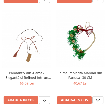
Pandantiv din Alamă -
Inima Impletita Manual din
Eleganță și Refined într-un
Panusa- 30 CM
Design Unic
66,09 Lei
40,67 Lei
ADAUGA IN COS
ADAUGA IN COS