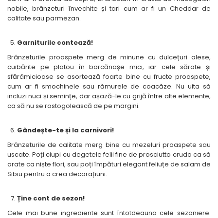
nobile, brânzeturi învechite și tari cum ar fi un Cheddar de
calitate sau parmezan.
Garniturile contează!
Brânzeturile proaspete merg de minune cu dulcețuri alese,
cuibărite pe platou în borcănașe mici, iar cele sărate și
sfărâmicioase se asortează foarte bine cu fructe proaspete,
cum ar fi smochinele sau rămurele de coacăze. Nu uita să
incluzi nuci și semințe, dar așază-le cu grijă între alte elemente,
ca să nu se rostogolească de pe margini.
Gândește-te și la carnivori!
Brânzeturile de calitate merg bine cu mezeluri proaspete sau
uscate. Poți ciupi cu degetele felii fine de prosciutto crudo ca să
arate ca niște flori, sau poți împături elegant feliuțe de salam de
Sibiu pentru a crea decorațiuni.
Ține cont de sezon!
Cele mai bune ingrediente sunt întotdeauna cele sezoniere.