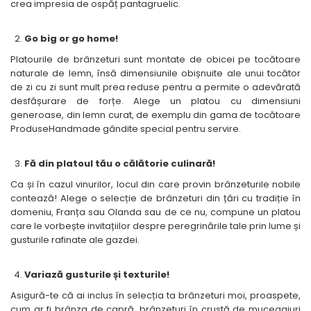
crea impresia de ospăț pantagruelic.
Go big or go home!
Platourile de brânzeturi sunt montate de obicei pe tocătoare
naturale de lemn, însă dimensiunile obișnuite ale unui tocător
de zi cu zi sunt mult prea reduse pentru a permite o adevărată
desfășurare de forțe. Alege un platou cu dimensiuni
generoase, din lemn curat, de exemplu din gama de tocătoare
ProduseHandmade gândite special pentru servire.
Fă din platoul tău o călătorie culinară!
Ca și în cazul vinurilor, locul din care provin brânzeturile nobile
contează! Alege o selecție de brânzeturi din țări cu tradiție în
domeniu, Franța sau Olanda sau de ce nu, compune un platou
care le vorbește invitațiilor despre peregrinările tale prin lume și
gusturile rafinate ale gazdei.
Variază gusturile și texturile!
Asigură-te că ai inclus în selecția ta brânzeturi moi, proaspete,
cum ar fi brânza de capră, brânzeturi în crustă de mucegaiuri