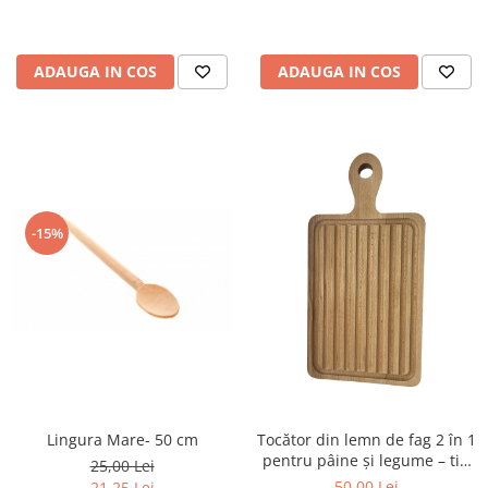
ADAUGA IN COS
ADAUGA IN COS
-15%
Lingura Mare- 50 cm
Tocător din lemn de fag 2 în 1
pentru pâine și legume – tip
25,00 Lei
grătar, reversibil, platou
50,00 Lei
21,25 Lei