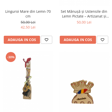
Linguroi Mare din Lemn-70
Set Mănușă și Ustensile din
cm
Lemn Pictate – Artizanat și
Funcționalitate
50,00 Lei
50,00 Lei
42,50 Lei
ADAUGA IN COS
ADAUGA IN COS
-30%