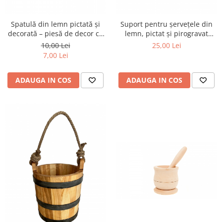
Spatulă din lemn pictată și
Suport pentru șervețele din
decorată – piesă de decor cu
lemn, pictat și pirogravat
farmec tradițional
manual
10,00 Lei
25,00 Lei
7,00 Lei
ADAUGA IN COS
ADAUGA IN COS