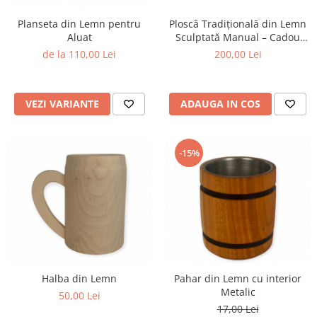
Planseta din Lemn pentru
Ploscă Tradițională din Lemn
Aluat
Sculptată Manual – Cadou
Eleganță pentru Nuntă și
de la 110,00 Lei
200,00 Lei
Decor
VEZI VARIANTE
ADAUGA IN COS
-15%
Halba din Lemn
Pahar din Lemn cu interior
Metalic
50,00 Lei
17,00 Lei