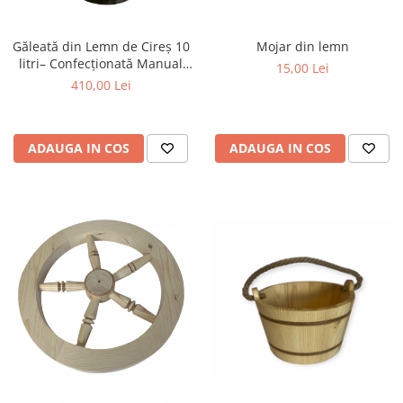
Mojar din lemn
Găleată din Lemn de Cireș 10
litri– Confecționată Manual
15,00 Lei
prin Tehnica Tradițională a
410,00 Lei
Dogăritului
ADAUGA IN COS
ADAUGA IN COS