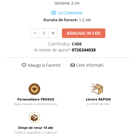
Grosime: 2 cm
LA COMANDA
Durata de livrare:
1-2 zile
ADAUGA IN COS
Cod Produs:
C408
Ai nevoie de ajutor?
0726344038
Adauga la Favorite
Cere informatii
Personalizare PRODUS
Livrare RAPIDA
Dupa nevoile si dorintele tale.
in 24/48 de ore!
Drept de retur 14 zile
Conform legislatiei in vigoare*