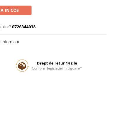
A IN COS
ajutor?
0726344038
informatii
Drept de retur 14 zile
Conform legislatiei in vigoare*