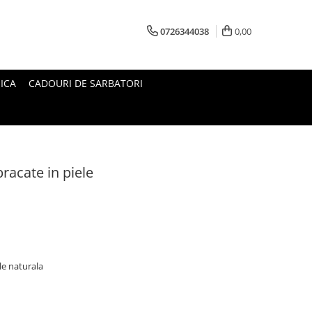
0726344038
0,00
ICA
CADOURI DE SARBATORI
racate in piele
le naturala