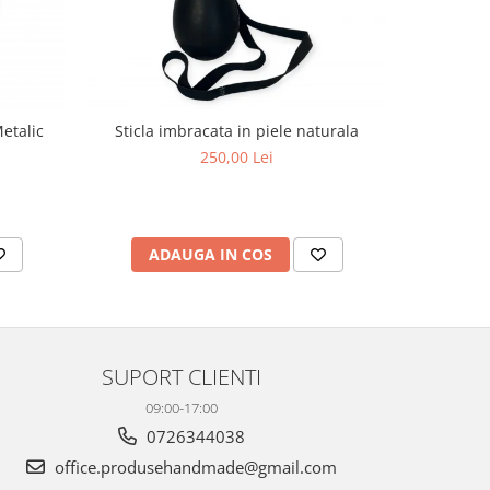
etalic
Sticla imbracata in piele naturala
250,00 Lei
AD
ADAUGA IN COS
SUPORT CLIENTI
09:00-17:00
0726344038
office.produsehandmade@gmail.com