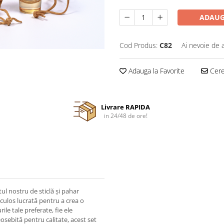
ADAUG
Cod Produs:
C82
Ai nevoie de 
Adauga la Favorite
Cere 
Livrare RAPIDA
in 24/48 de ore!
ul nostru de sticlă și pahar
culos lucrată pentru a crea o
le tale preferate, fie ele
eosebită pentru calitate, acest set