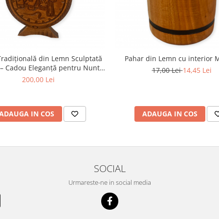
Tradițională din Lemn Sculptată
Pahar din Lemn cu interior M
– Cadou Eleganță pentru Nuntă
17,00 Lei
14,45 Lei
și Decor
200,00 Lei
ADAUGA IN COS
ADAUGA IN COS
SOCIAL
Urmareste-ne in social media