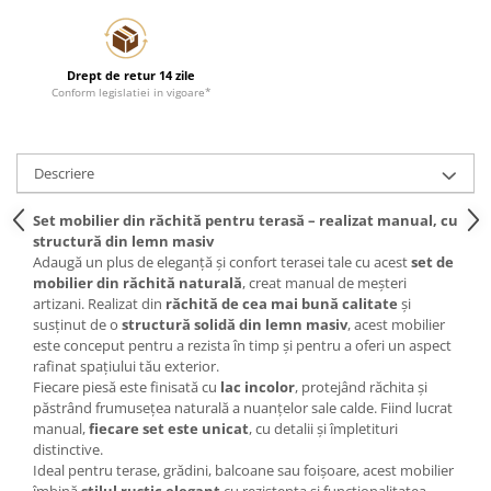
Drept de retur 14 zile
Conform legislatiei in vigoare*
Descriere
Set mobilier din răchită pentru terasă – realizat manual, cu
structură din lemn masiv
Adaugă un plus de eleganță și confort terasei tale cu acest
set de
mobilier din răchită naturală
, creat manual de meșteri
artizani. Realizat din
răchită de cea mai bună calitate
și
susținut de o
structură solidă din lemn masiv
, acest mobilier
este conceput pentru a rezista în timp și pentru a oferi un aspect
rafinat spațiului tău exterior.
Fiecare piesă este finisată cu
lac incolor
, protejând răchita și
păstrând frumusețea naturală a nuanțelor sale calde. Fiind lucrat
manual,
fiecare set este unicat
, cu detalii și împletituri
distinctive.
Ideal pentru terase, grădini, balcoane sau foișoare, acest mobilier