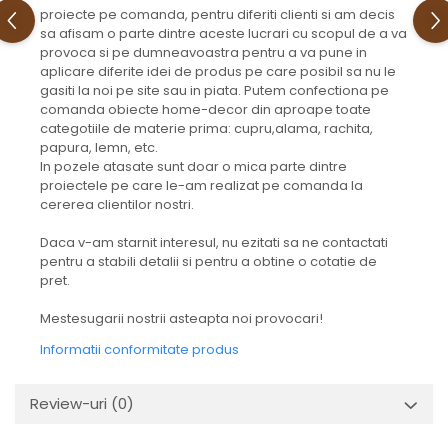
proiecte pe comanda, pentru diferiti clienti si am decis
sa afisam o parte dintre aceste lucrari cu scopul de a va
provoca si pe dumneavoastra pentru a va pune in
aplicare diferite idei de produs pe care posibil sa nu le
gasiti la noi pe site sau in piata. Putem confectiona pe
comanda obiecte home-decor din aproape toate
categotiile de materie prima: cupru,alama, rachita,
papura, lemn, etc.
In pozele atasate sunt doar o mica parte dintre
proiectele pe care le-am realizat pe comanda la
cererea clientilor nostri.
Daca v-am starnit interesul, nu ezitati sa ne contactati
pentru a stabili detalii si pentru a obtine o cotatie de
pret.
Mestesugarii nostrii asteapta noi provocari!
Informatii conformitate produs
Review-uri
(0)