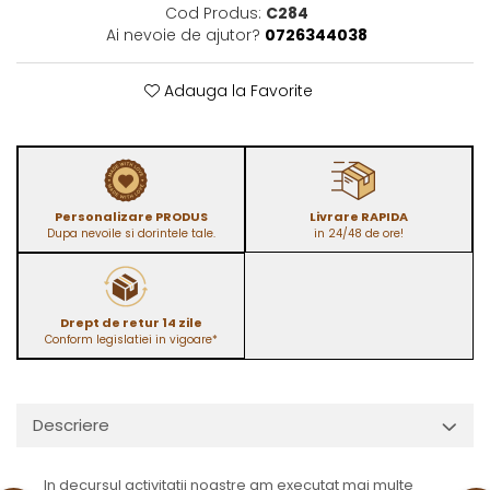
Cod Produs:
C284
Ai nevoie de ajutor?
0726344038
Adauga la Favorite
Personalizare PRODUS
Livrare RAPIDA
Dupa nevoile si dorintele tale.
in 24/48 de ore!
Drept de retur 14 zile
Conform legislatiei in vigoare*
Descriere
In decursul activitatii noastre am executat mai multe