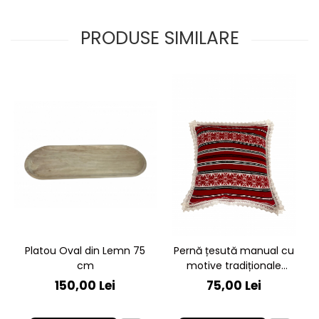
PRODUSE SIMILARE
Platou Oval din Lemn 75
Pernă țesută manual cu
cm
motive tradiționale
românești
150,00 Lei
75,00 Lei