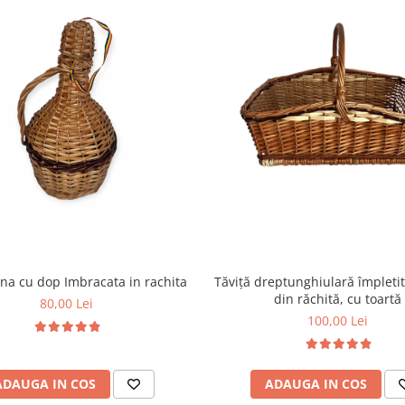
a cu dop Imbracata in rachita
Tăviță dreptunghiulară împleti
din răchită, cu toartă
80,00 Lei
100,00 Lei
ADAUGA IN COS
ADAUGA IN COS