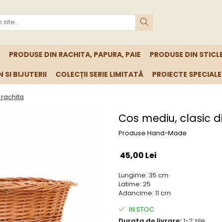
PRODUSE DIN RACHITA, PAPURA, PAIE
PRODUSE DIN STICL
 SI BIJUTERII
COLECȚII SERIE LIMITATĂ
PROIECTE SPECIALE
 rachita
Cos mediu, clasic d
Produse Hand-Made
45,00 Lei
Lungime: 35 cm
Latime: 25
Adancime: 11 cm
IN STOC
Durata de livrare:
1-2 zile