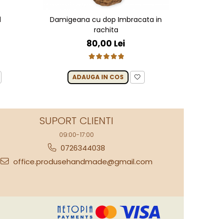
d
Damigeana cu dop Imbracata in
Tăviță 
rachita
manua
80,00 Lei
ADAUGA IN COS
SUPORT CLIENTI
09:00-17:00
0726344038
office.produsehandmade@gmail.com