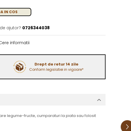
A IN COS
 de ajutor?
0726344038
ere informatii
Drept de retur 14 zile
Conform legislatiei in vigoare*
itare legume-fructe, cumparaturi la piata sau folosit