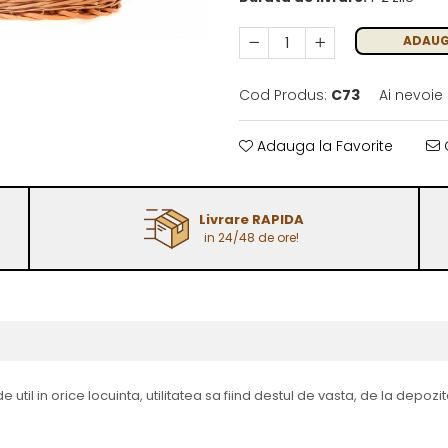
ADAUG
Cod Produs:
C73
Ai nevoie
Adauga la Favorite
C
Livrare RAPIDA
in 24/48 de ore!
util in orice locuinta, utilitatea sa fiind destul de vasta, de la depoz