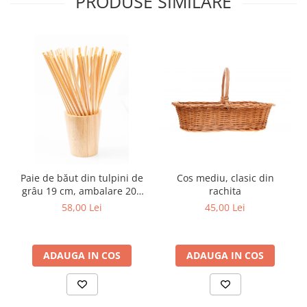
PRODUSE SIMILARE
Paie de băut din tulpini de
Cos mediu, clasic din
grâu 19 cm, ambalare 200
rachita
buc
58,00 Lei
45,00 Lei
ADAUGA IN COS
ADAUGA IN COS