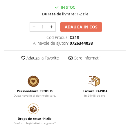
IN STOC
Durata de livrare:
1-2 zile
ADAUGA IN COS
Cod Produs:
C319
Ai nevoie de ajutor?
0726344038
Adauga la Favorite
Cere informatii
Personalizare PRODUS
Livrare RAPIDA
Dupa nevoile si dorintele tale.
in 24/48 de ore!
Drept de retur 14 zile
Conform legislatiei in vigoare*