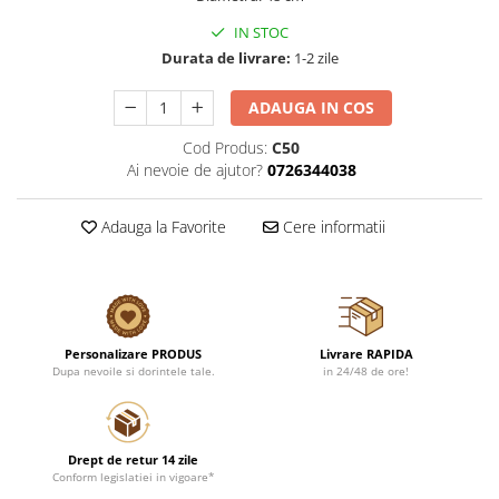
IN STOC
Durata de livrare:
1-2 zile
ADAUGA IN COS
Cod Produs:
C50
Ai nevoie de ajutor?
0726344038
Adauga la Favorite
Cere informatii
Personalizare PRODUS
Livrare RAPIDA
Dupa nevoile si dorintele tale.
in 24/48 de ore!
Drept de retur 14 zile
Conform legislatiei in vigoare*