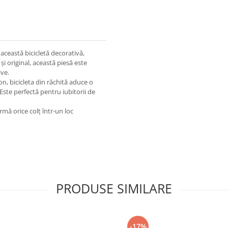
această bicicletă decorativă,
și original, această piesă este
ive.
con, bicicleta din răchită aduce o
 Este perfectă pentru iubitorii de
rmă orice colț într-un loc
PRODUSE SIMILARE
-17%