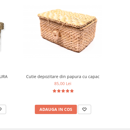
Cutie depozitare din papura cu capac
PURA
Co
85,00 Lei
ADAUGA IN COS
AD