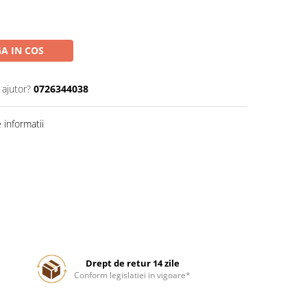
A IN COS
 ajutor?
0726344038
informatii
Drept de retur 14 zile
Conform legislatiei in vigoare*