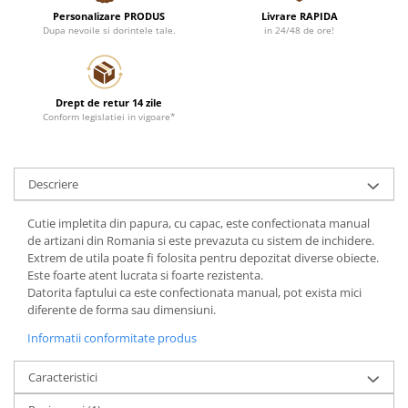
Personalizare PRODUS
Livrare RAPIDA
Dupa nevoile si dorintele tale.
in 24/48 de ore!
Drept de retur 14 zile
Conform legislatiei in vigoare*
Descriere
Cutie impletita din papura, cu capac, este confectionata manual
de artizani din Romania si este prevazuta cu sistem de inchidere.
Extrem de utila poate fi folosita pentru depozitat diverse obiecte.
Este foarte atent lucrata si foarte rezistenta.
Datorita faptului ca este confectionata manual, pot exista mici
diferente de forma sau dimensiuni.
Informatii conformitate produs
Caracteristici