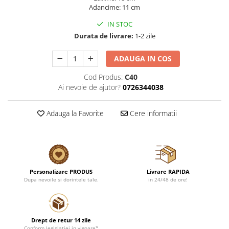
Adancime: 11 cm
IN STOC
Durata de livrare:
1-2 zile
ADAUGA IN COS
Cod Produs:
C40
Ai nevoie de ajutor?
0726344038
Adauga la Favorite
Cere informatii
Personalizare PRODUS
Livrare RAPIDA
Dupa nevoile si dorintele tale.
in 24/48 de ore!
Drept de retur 14 zile
Conform legislatiei in vigoare*