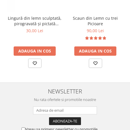
Scaun din Lemn cu trei
Lingură din lemn sculptată,
Picioare
pirogravată și pictată
manual
90,00 Lei
30,00 Lei
ADAUGA IN COS
ADAUGA IN COS
NEWSLETTER
Nu rata ofertele si promotiile noastre
Vreau sa primesc newsletter cu promotiile