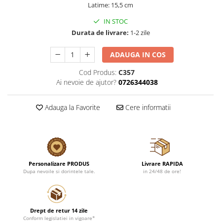
Latime: 15,5 cm
IN STOC
Durata de livrare:
1-2 zile
ADAUGA IN COS
Cod Produs:
C357
Ai nevoie de ajutor?
0726344038
Adauga la Favorite
Cere informatii
Personalizare PRODUS
Livrare RAPIDA
Dupa nevoile si dorintele tale.
in 24/48 de ore!
Drept de retur 14 zile
Conform legislatiei in vigoare*