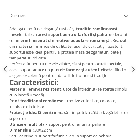
Descriere
Adaugă o notă de eleganță rustică și
tradiție românească
meselor tale cu acest
suport pentru farfurii și pahare
, decorat
cu un
print inspirat din motive populare românești
. Realizat
din
material lemnos de calitate
, ușor de curățat și rezistent,
suportul este ideal pentru a proteja masa de zgârieturi, pete și
temperaturi ridicate.
Perfect atât pentru mesele zilnice, cât și pentru ocazii speciale,
acest suport aduce un
plus de farmec și autenticitate
, fiind o
alegere excelentă pentru iubitorii de frumos și tradiție.
Caracteristici:
Material lemnos rezistent
, ușor de întreținut (se șterge simplu
cu o lavetă umedă)
Print tradițional românesc
– motive autentice, colorate,
inspirate din folclor
Protecție ideală pentru masă
– împotriva căldurii, zgârieturilor
și petelor
Utilizare multiplă
– suport pentru farfurii si pahare
Dimensiuni
: 30X22 cm
Setul contine: 1 suport farfurie si doua suport de pahare