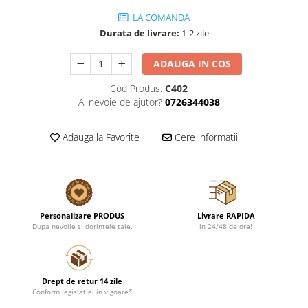
LA COMANDA
Durata de livrare:
1-2 zile
ADAUGA IN COS
Cod Produs:
C402
Ai nevoie de ajutor?
0726344038
Adauga la Favorite
Cere informatii
Personalizare PRODUS
Livrare RAPIDA
Dupa nevoile si dorintele tale.
in 24/48 de ore!
Drept de retur 14 zile
Conform legislatiei in vigoare*