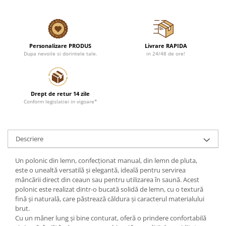
Personalizare PRODUS
Livrare RAPIDA
Dupa nevoile si dorintele tale.
in 24/48 de ore!
Drept de retur 14 zile
Conform legislatiei in vigoare*
Descriere
Un polonic din lemn, confecționat manual, din lemn de pluta,
este o unealtă versatilă și elegantă, ideală pentru servirea
mâncării direct din ceaun sau pentru utilizarea în saună. Acest
polonic este realizat dintr-o bucată solidă de lemn, cu o textură
fină și naturală, care păstrează căldura și caracterul materialului
brut.
Cu un mâner lung și bine conturat, oferă o prindere confortabilă