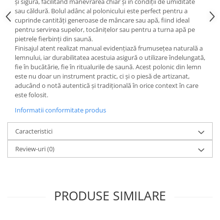
și sigură, facilitând manevrarea chiar și în condiții de umiditate
sau căldură. Bolul adânc al polonicului este perfect pentru a
cuprinde cantități generoase de mâncare sau apă, fiind ideal
pentru servirea supelor, tocănițelor sau pentru a turna apă pe
pietrele fierbinți din saună.
Finisajul atent realizat manual evidențiază frumusețea naturală a
lemnului, iar durabilitatea acestuia asigură o utilizare îndelungată,
fie în bucătărie, fie în ritualurile de saună. Acest polonic din lemn
este nu doar un instrument practic, ci și o piesă de artizanat,
aducând o notă autentică și tradițională în orice context în care
este folosit.
Informatii conformitate produs
Caracteristici
Review-uri
(0)
PRODUSE SIMILARE