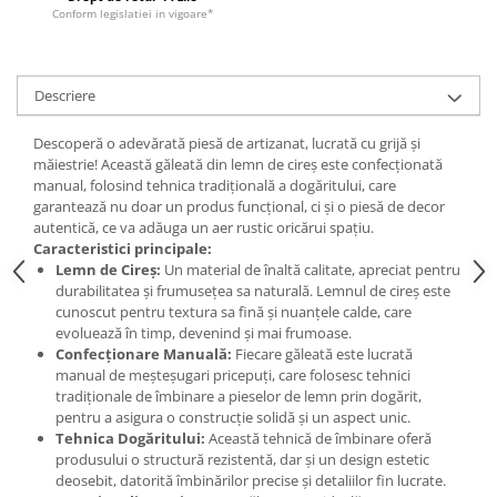
Conform legislatiei in vigoare*
Descriere
Descoperă o adevărată piesă de artizanat, lucrată cu grijă și
măiestrie! Această găleată din lemn de cireș este confecționată
manual, folosind tehnica tradițională a dogăritului, care
garantează nu doar un produs funcțional, ci și o piesă de decor
autentică, ce va adăuga un aer rustic oricărui spațiu.
Caracteristici principale:
Lemn de Cireș:
Un material de înaltă calitate, apreciat pentru
durabilitatea și frumusețea sa naturală. Lemnul de cireș este
cunoscut pentru textura sa fină și nuanțele calde, care
evoluează în timp, devenind și mai frumoase.
Confecționare Manuală:
Fiecare găleată este lucrată
manual de meșteșugari pricepuți, care folosesc tehnici
tradiționale de îmbinare a pieselor de lemn prin dogărit,
pentru a asigura o construcție solidă și un aspect unic.
Tehnica Dogăritului:
Această tehnică de îmbinare oferă
produsului o structură rezistentă, dar și un design estetic
deosebit, datorită îmbinărilor precise și detaliilor fin lucrate.