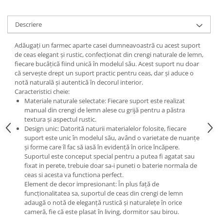
Descriere
Adăugați un farmec aparte casei dumneavoastră cu acest suport
de ceas elegant și rustic, confecționat din crengi naturale de lemn,
fiecare bucățică fiind unică în modelul său. Acest suport nu doar
că servește drept un suport practic pentru ceas, dar și aduce o
notă naturală și autentică în decorul interior.
Caracteristici cheie:
Materiale naturale selectate: Fiecare suport este realizat
manual din crengi de lemn alese cu grijă pentru a păstra
textura și aspectul rustic.
Design unic: Datorită naturii materialelor folosite, fiecare
suport este unic în modelul său, având o varietate de nuanțe
și forme care îl fac să iasă în evidență în orice încăpere.
Suportul este conceput special pentru a putea fi agatat sau
fixat in perete, trebuie doar sa-i puneti o baterie normala de
ceas si acesta va functiona perfect.
Element de decor impresionant: În plus față de
funcționalitatea sa, suportul de ceas din crengi de lemn
adaugă o notă de eleganță rustică și naturalețe în orice
cameră, fie că este plasat în living, dormitor sau birou.