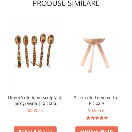
PRODUSE SIMILARE
Scaun din Lemn cu trei
Lingură din lemn sculptată,
Picioare
pirogravată și pictată
manual
90,00 Lei
30,00 Lei
ADAUGA IN COS
ADAUGA IN COS