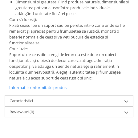
Dimensiuni și greutate: Fiind produse naturale, dimensiunile și
greutatea pot varia ușor între produsele individuale,
adăugând unicitate fiecărei piese.
Cum să folosiți:
Fixati ceasul pe un suport sau pe perete, într-o zonă unde să fie
remarcat și apreciat pentru frumusețea sa rustică, montati o
baterie normala de ceas si va veti bucura de estetica si
functionalitea sa.
Concluzie:
Suportul de ceas din crengi de lemn nu este doar un obiect
funcțional, ci și o piesă de decor care va atrage admirația
oaspeților și va adăuga un aer de naturalețe și rafinament în
locuința dumneavoastră. Alegeți autenticitatea și frumusețea
naturală cu acest suport de ceas rustic și unic!
Informatii conformitate produs
Caracteristici
Review-uri
(0)