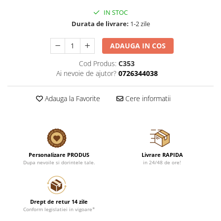
IN STOC
Durata de livrare:
1-2 zile
ADAUGA IN COS
Cod Produs:
C353
Ai nevoie de ajutor?
0726344038
Adauga la Favorite
Cere informatii
Personalizare PRODUS
Livrare RAPIDA
Dupa nevoile si dorintele tale.
in 24/48 de ore!
Drept de retur 14 zile
Conform legislatiei in vigoare*