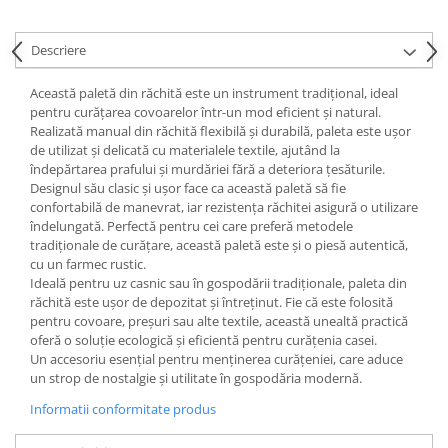
Descriere
Această paletă din răchită este un instrument tradițional, ideal
pentru curățarea covoarelor într-un mod eficient și natural.
Realizată manual din răchită flexibilă și durabilă, paleta este ușor
de utilizat și delicată cu materialele textile, ajutând la
îndepărtarea prafului și murdăriei fără a deteriora țesăturile.
Designul său clasic și ușor face ca această paletă să fie
confortabilă de manevrat, iar rezistența răchitei asigură o utilizare
îndelungată. Perfectă pentru cei care preferă metodele
tradiționale de curățare, această paletă este și o piesă autentică,
cu un farmec rustic.
Ideală pentru uz casnic sau în gospodării tradiționale, paleta din
răchită este ușor de depozitat și întreținut. Fie că este folosită
pentru covoare, preșuri sau alte textile, această unealtă practică
oferă o soluție ecologică și eficientă pentru curățenia casei.
Un accesoriu esențial pentru menținerea curățeniei, care aduce
un strop de nostalgie și utilitate în gospodăria modernă.
Informatii conformitate produs