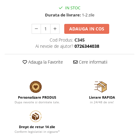
IN STOC
Durata de livrare:
1-2 zile
ADAUGA IN COS
Cod Produs:
C345
Ai nevoie de ajutor?
0726344038
Adauga la Favorite
Cere informatii
Personalizare PRODUS
Livrare RAPIDA
Dupa nevoile si dorintele tale.
in 24/48 de ore!
Drept de retur 14 zile
Conform legislatiei in vigoare*