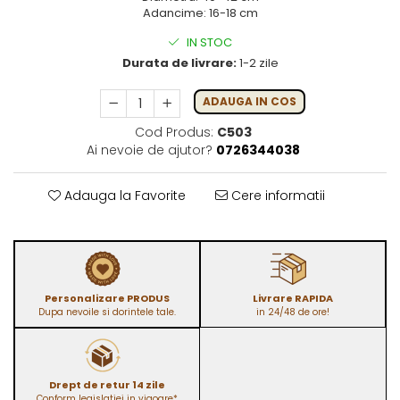
Adancime: 16-18 cm
IN STOC
Durata de livrare:
1-2 zile
ADAUGA IN COS
Cod Produs:
C503
Ai nevoie de ajutor?
0726344038
Adauga la Favorite
Cere informatii
Personalizare PRODUS
Livrare RAPIDA
Dupa nevoile si dorintele tale.
in 24/48 de ore!
Drept de retur 14 zile
Conform legislatiei in vigoare*