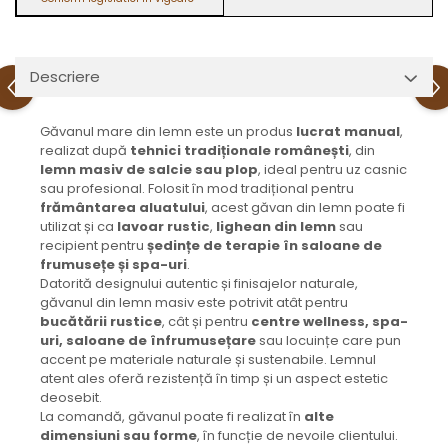
Descriere
Găvanul mare din lemn este un produs
lucrat manual
,
realizat după
tehnici tradiționale românești
, din
lemn masiv de salcie sau plop
, ideal pentru uz casnic
sau profesional. Folosit în mod tradițional pentru
frământarea aluatului
, acest găvan din lemn poate fi
utilizat și ca
lavoar rustic
,
lighean din lemn
sau
recipient pentru
ședințe de terapie în saloane de
frumusețe și spa-uri
.
Datorită designului autentic și finisajelor naturale,
găvanul din lemn masiv este potrivit atât pentru
bucătării rustice
, cât și pentru
centre wellness, spa-
uri, saloane de înfrumusețare
sau locuințe care pun
accent pe materiale naturale și sustenabile. Lemnul
atent ales oferă rezistență în timp și un aspect estetic
deosebit.
La comandă, găvanul poate fi realizat în
alte
dimensiuni sau forme
, în funcție de nevoile clientului.