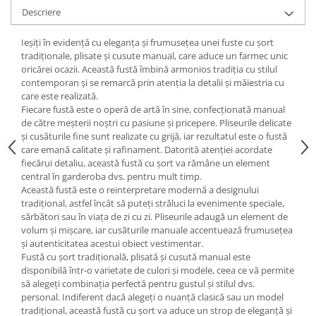
Descriere
Ieșiți în evidență cu eleganța și frumusețea unei fuste cu șort
tradiționale, plisate și cusute manual, care aduce un farmec unic
oricărei ocazii. Această fustă îmbină armonios tradiția cu stilul
contemporan și se remarcă prin atenția la detalii și măiestria cu
care este realizată.
Fiecare fustă este o operă de artă în sine, confecționată manual
de către meșterii noștri cu pasiune și pricepere. Pliseurile delicate
și cusăturile fine sunt realizate cu grijă, iar rezultatul este o fustă
care emană calitate și rafinament. Datorită atenției acordate
fiecărui detaliu, această fustă cu șort va rămâne un element
central în garderoba dvs. pentru mult timp.
Această fustă este o reinterpretare modernă a designului
tradițional, astfel încât să puteți străluci la evenimente speciale,
sărbători sau în viața de zi cu zi. Pliseurile adaugă un element de
volum și mișcare, iar cusăturile manuale accentuează frumusețea
și autenticitatea acestui obiect vestimentar.
Fustă cu șort tradițională, plisată și cusută manual este
disponibilă într-o varietate de culori și modele, ceea ce vă permite
să alegeți combinația perfectă pentru gustul și stilul dvs.
personal. Indiferent dacă alegeți o nuanță clasică sau un model
tradițional, această fustă cu șort va aduce un strop de eleganță și