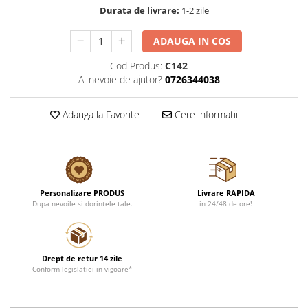
Durata de livrare:
1-2 zile
ADAUGA IN COS
Cod Produs:
C142
Ai nevoie de ajutor?
0726344038
Adauga la Favorite
Cere informatii
Personalizare PRODUS
Livrare RAPIDA
Dupa nevoile si dorintele tale.
in 24/48 de ore!
Drept de retur 14 zile
Conform legislatiei in vigoare*