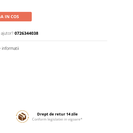
A IN COS
 ajutor?
0726344038
informatii
Drept de retur 14 zile
Conform legislatiei in vigoare*