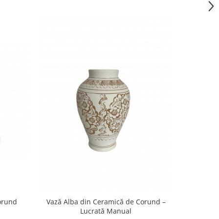
-15%
orund
Vază Alba din Ceramică de Corund –
Set 4 Stră
Lucrată Manual
tradiție