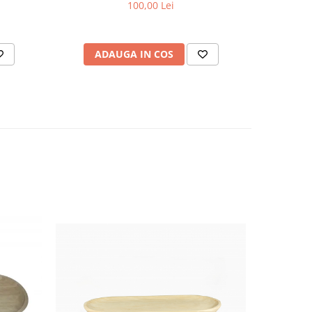
100,00 Lei
ADAUGA IN COS
AD