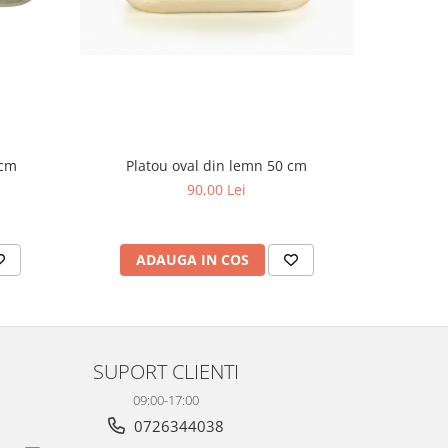
Platou oval din lemn 50 cm
 cm
Vas
90,00 Lei
ADAUGA IN COS
AD
SUPORT CLIENTI
09:00-17:00
0726344038