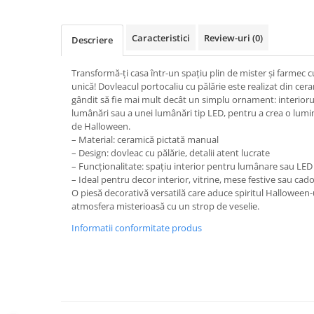
Caracteristici
Review-uri
(0)
Descriere
Transformă-ți casa într-un spațiu plin de mister și farmec
unică! Dovleacul portocaliu cu pălărie este realizat din cera
gândit să fie mai mult decât un simplu ornament: interioru
lumânări sau a unei lumânări tip LED, pentru a crea o lumin
de Halloween.
– Material: ceramică pictată manual
– Design: dovleac cu pălărie, detalii atent lucrate
– Funcționalitate: spațiu interior pentru lumânare sau LED
– Ideal pentru decor interior, vitrine, mese festive sau cad
O piesă decorativă versatilă care aduce spiritul Halloween-
atmosfera misterioasă cu un strop de veselie.
Informatii conformitate produs