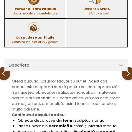
Personalizare PRODUS
Livrare RAPIDA
Dupa nevoile si dorintele tale.
in 24/48 de ore!
Drept de retur 14 zile
Conform legislatiei in vigoare*
Descriere
Oferă bucuria lucrurilor făcute cu suflet! Acest coș
cadou este alegerea ideală pentru cei care apreciază
frumusețea obiectelor realizate manual, din materiale
naturale și sustenabile. Fiecare articol din coș este creat
de meșteri artizani locali, folosind tehnici tradiționale și
multă pasiune.
Conținutul coșului cadou:
Obiecte decorative din
lemn
sculptat manual
Piese unicat din
ceramică
lucrată și pictată manual
Accesorii și mici decorațiuni din
răchită
și
papură