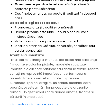
Ornamente pentru brad
din pâslă și pânușă –
perfecte pentru sărbători
Coș împletit manual, ce poate fi reutilizat în decorul
casei
De ce să alegi acest cadou?
Promovezi arta și tradițiile românești
Fiecare produs este unic – două piese nu vor fi
niciodată identice
Materiale naturale, prietenoase cu mediul
Ideal de oferit de Crăciun, aniversări, sărbători sau
ca dar corporate
Atenție la unicitate
Fiind realizate integral manual, pot exista mici diferențe
în nuanțele culorilor pictate, modelele sculptate,
împletiturile din fibre naturale sau detaliile textile. Aceste
variații nu reprezintă imperfecțiuni, ci farmecul și
autenticitatea obiectelor lucrate cu pasiune.
Surprinde-i pe cei dragi cu un cadou autentic, care
poartă povestea mâinilor pricepute ale artizanilor
români. Un gest simplu care aduce emoție, tradiție și
căldură în orice casă!
Informatii conformitate produs