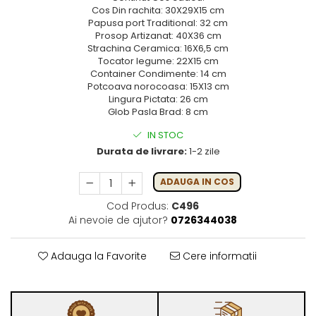
Cos Din rachita: 30X29X15 cm
Papusa port Traditional: 32 cm
Prosop Artizanat: 40X36 cm
Strachina Ceramica: 16X6,5 cm
Tocator legume: 22X15 cm
Container Condimente: 14 cm
Potcoava norocoasa: 15X13 cm
Lingura Pictata: 26 cm
Glob Pasla Brad: 8 cm
IN STOC
Durata de livrare:
1-2 zile
ADAUGA IN COS
Cod Produs:
C496
Ai nevoie de ajutor?
0726344038
Adauga la Favorite
Cere informatii