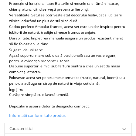
​​​Protecție și funcționalitate: Blaturile și mesele tale rămân intacte,
chiar și atunci când servești preparate fierbinți.
Versatilitate: Setul se potrivește atât decorului festiv, cât și utilizării
zilnice, aducând un plus de stil și căldură.
Cadou perfect: Ambalat frumos, acest set este un dar inspirat pentru
iubitorii de natură, tradiție și mese frumos aranjate.
Durabilitate: Împletirea manuală asigură un produs rezistent, menit
să fie folosit ani la rând.
Sugestii de utilizare:
Așază suportul mare sub o oală tradițională sau un vas elegant,
pentru a evidenția preparatul servit.
Dispune suporturile mici sub farfurii pentru a crea un set de masă
complet și atractiv.
Folosește acest set pentru mese tematice (rustic, natural, boem) sau
pentru a adăuga un strop de natură în viața cotidiană.
Îngrijire:
Curățare simplă cu o lavetă umedă.
Depozitare ușoară datorită designului compact.
Informatii conformitate produs
Caracteristici