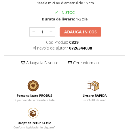
Piesele mici au diametrul de 15 cm
IN STOC
Durata de livrare:
1-2 zile
ADAUGA IN COS
Cod Produs:
C329
Ai nevoie de ajutor?
0726344038
Adauga la Favorite
Cere informatii
Personalizare PRODUS
Livrare RAPIDA
Dupa nevoile si dorintele tale.
in 24/48 de ore!
Drept de retur 14 zile
Conform legislatiei in vigoare*