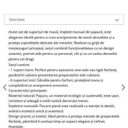
Descriere
Acest set de suporturi de masă, împletit manual din papură, este
alegerea ideală pentru a crea aranjamente de masă deosebite și a
proteja suprafețele delicate ale meselor. Realizat cu grijă de
meșteșugari pricepuți, setul combină funcționalitatea cu un design
autentic, potrivit atât pentru uz personal, cât și ca un cadou deosebit
pentru cei dragi.
Setul contine:
- 1 suport mare: Perfect pentru așezarea unei oale sau tigăi fierbinți,
punând în valoare prezentarea preparatelor tale culinare.
- 6 suporturi mici: Gândite pentru farfurii, protejând masa și
completând un aranjament armonios.
Caracteristici principale:
Material natural: Papura, un material ecologic și sustenabil, este ușor,
rezistent și adaugă o notă rustică decorului mesei.
Împletire manuală: Fiecare piesă este realizată cu atenție la detalii,
având o estetică unică și autentică.
Design practic și estetic: Ideal pentru a proteja mesele de preparatele
fierbinți, păstrând în același timp un aspect elegant și rafinat.
Avantaje: