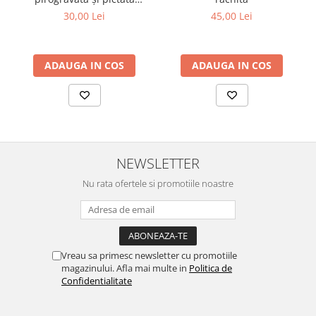
manual
45,00 Lei
30,00 Lei
ADAUGA IN COS
ADAUGA IN COS
NEWSLETTER
Nu rata ofertele si promotiile noastre
Vreau sa primesc newsletter cu promotiile
magazinului. Afla mai multe in
Politica de
Confidentialitate