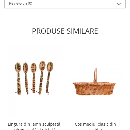
Review-uri
(0)
PRODUSE SIMILARE
Cos mediu, clasic din
Lingură din lemn sculptată,
rachita
pirogravată și pictată