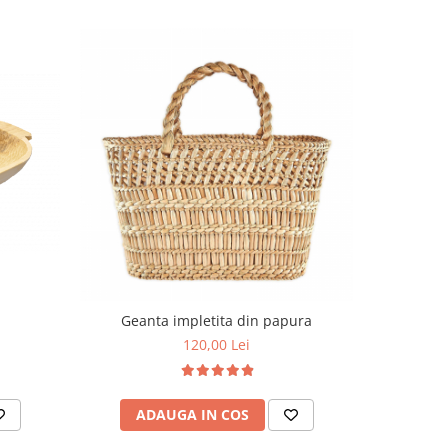
Geanta impletita din papura
Platou
120,00 Lei
ADAUGA IN COS
AD