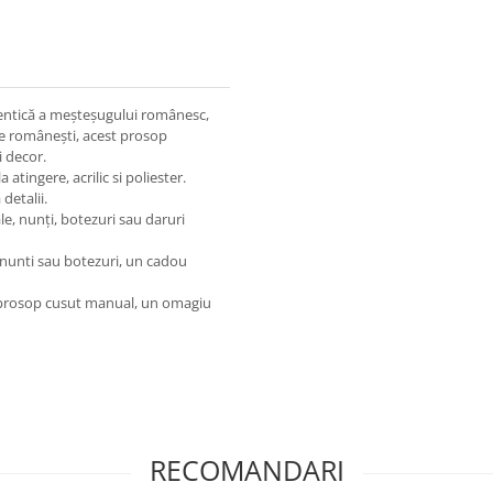
tentică a meșteșugului românesc,
le românești, acest prosop
i decor.
 atingere, acrilic si poliester.
detalii.
le, nunți, botezuri sau daruri
a nunti sau botezuri, un cadou
st prosop cusut manual, un omagiu
RECOMANDARI