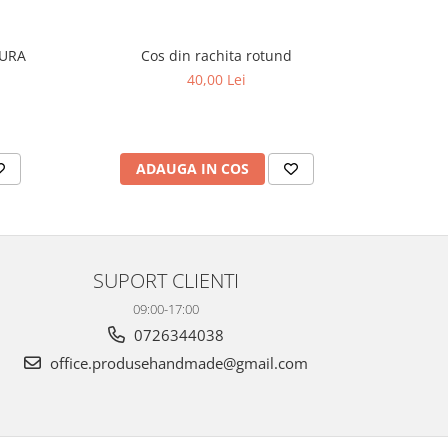
PURA
Cos din rachita rotund
Damigeana
40,00 Lei
ADAUGA IN COS
AD
SUPORT CLIENTI
09:00-17:00
0726344038
office.produsehandmade@gmail.com