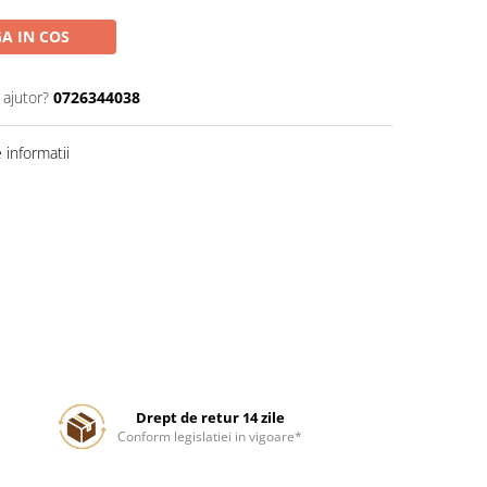
A IN COS
 ajutor?
0726344038
informatii
Drept de retur 14 zile
Conform legislatiei in vigoare*