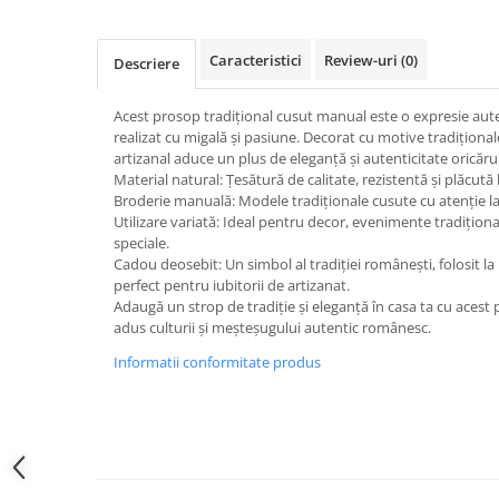
Caracteristici
Review-uri
(0)
Descriere
Acest prosop tradițional cusut manual este o expresie au
realizat cu migală și pasiune. Decorat cu motive tradiționa
artizanal aduce un plus de eleganță și autenticitate oricăru
Material natural: Țesătură de calitate, rezistentă și plăcută la
Broderie manuală: Modele tradiționale cusute cu atenție la 
Utilizare variată: Ideal pentru decor, evenimente tradiționa
speciale.
Cadou deosebit: Un simbol al tradiției românești, folosit l
perfect pentru iubitorii de artizanat.
Adaugă un strop de tradiție și eleganță în casa ta cu ace
adus culturii și meșteșugului autentic românesc.
Informatii conformitate produs