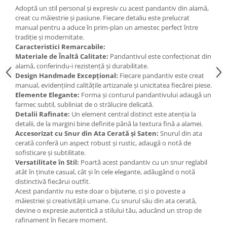
Adoptă un stil personal și expresiv cu acest pandantiv din alamă,
creat cu măiestrie și pasiune. Fiecare detaliu este prelucrat
manual pentru a aduce în prim-plan un amestec perfect între
tradiție și modernitate.
Caracteristici Remarcabile:
Materiale de Înaltă Calitate:
Pandantivul este confecționat din
alamă, conferindu-i rezistență și durabilitate.
Design Handmade Excepțional:
Fiecare pandantiv este creat
manual, evidențiind calitățile artizanale și unicitatea fiecărei piese.
Elemente Elegante:
Forma și conturul pandantivului adaugă un
farmec subtil, subliniat de o strălucire delicată.
Detalii Rafinate:
Un element central distinct este atenția la
detalii, de la margini bine definite până la textura fină a alamei.
Accesorizat cu Snur din Ata Cerată și Saten:
Snurul din ata
cerată conferă un aspect robust și rustic, adaugă o notă de
sofisticare și subtilitate.
Versatilitate în Stil:
Poartă acest pandantiv cu un snur reglabil
atât în ținute casual, cât și în cele elegante, adăugând o notă
distinctivă fiecărui outfit.
Acest pandantiv nu este doar o bijuterie, ci și o poveste a
măiestriei și creativității umane. Cu snurul său din ata cerată,
devine o expresie autentică a stilului tău, aducând un strop de
rafinament în fiecare moment.