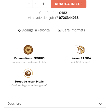
ADAUGA IN COS
Cod Produs:
C182
Ai nevoie de ajutor?
0726344038
Adauga la Favorite
Cere informatii
Personalizare PRODUS
Livrare RAPIDA
Dupa nevoile si dorintele tale.
in 24/48 de ore!
Drept de retur 14 zile
Conform legislatiei in vigoare*
Descriere