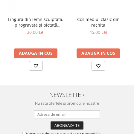
Cos mediu, clasic din
Lingură din lemn sculptată,
rachita
pirogravată și pictată
manual
45,00 Lei
30,00 Lei
ADAUGA IN COS
ADAUGA IN COS
NEWSLETTER
Nu rata ofertele si promotiile noastre
Vreau sa primesc newsletter cu promotiile