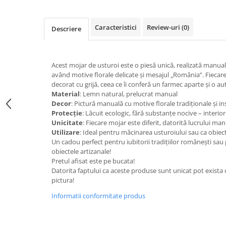
Caracteristici
Review-uri
(0)
Descriere
Acest mojar de usturoi este o piesă unică, realizată manual 
având motive florale delicate și mesajul „România”. Fiecare 
decorat cu grijă, ceea ce îi conferă un farmec aparte și o au
Material
: Lemn natural, prelucrat manual
Decor
: Pictură manuală cu motive florale tradiționale și i
Protecție
: Lăcuit ecologic, fără substanțe nocive – interior
Unicitate
: Fiecare mojar este diferit, datorită lucrului man
Utilizare
: Ideal pentru măcinarea usturoiului sau ca obiec
Un cadou perfect pentru iubitorii tradițiilor românești sau
obiectele artizanale!
Pretul afisat este pe bucata!
Datorita faptului ca aceste produse sunt unicat pot exista
pictura!
Informatii conformitate produs