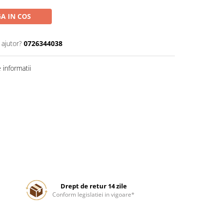
A IN COS
 ajutor?
0726344038
informatii
Drept de retur 14 zile
Conform legislatiei in vigoare*