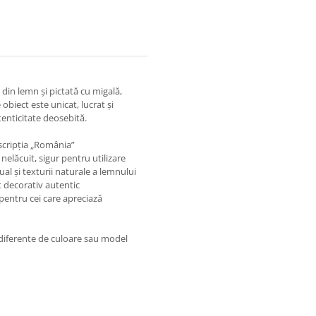
din lemn și pictată cu migală,
obiect este unicat, lucrat și
tenticitate deosebită.
nscripția „România”
 nelăcuit, sigur pentru utilizare
ual și texturii naturale a lemnului
t decorativ autentic
 pentru cei care apreciază
 diferente de culoare sau model