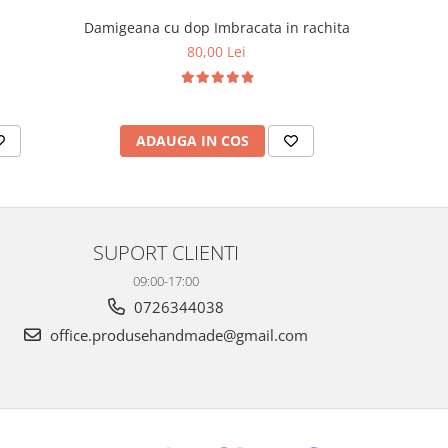
Damigeana cu dop Imbracata in rachita
Tăviță 
manua
80,00 Lei
ADAUGA IN COS
AD
SUPORT CLIENTI
09:00-17:00
0726344038
office.produsehandmade@gmail.com