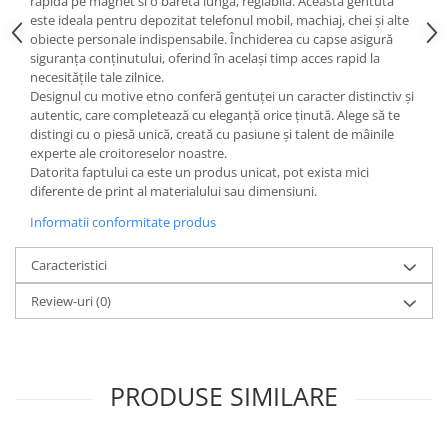
rapida pe magnet si o bareta lunga, reglabila. Aceasta gentuta
este ideala pentru depozitat telefonul mobil, machiaj, chei și alte
obiecte personale indispensabile. Închiderea cu capse asigură
siguranța conținutului, oferind în același timp acces rapid la
necesitățile tale zilnice.
Designul cu motive etno conferă gentuței un caracter distinctiv și
autentic, care completează cu eleganță orice ținută. Alege să te
distingi cu o piesă unică, creată cu pasiune și talent de mâinile
experte ale croitoreselor noastre.
Datorita faptului ca este un produs unicat, pot exista mici
diferente de print al materialului sau dimensiuni.
Informatii conformitate produs
Caracteristici
Review-uri
(0)
PRODUSE SIMILARE