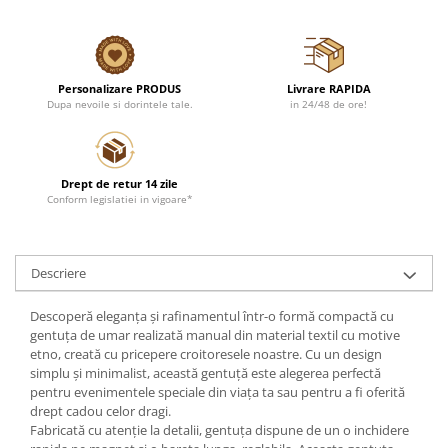
Personalizare PRODUS
Livrare RAPIDA
Dupa nevoile si dorintele tale.
in 24/48 de ore!
Drept de retur 14 zile
Conform legislatiei in vigoare*
Descriere
Descoperă eleganța și rafinamentul într-o formă compactă cu
gentuța de umar realizată manual din material textil cu motive
etno, creată cu pricepere croitoresele noastre. Cu un design
simplu și minimalist, această gentuță este alegerea perfectă
pentru evenimentele speciale din viața ta sau pentru a fi oferită
drept cadou celor dragi.
Fabricată cu atenție la detalii, gentuța dispune de un o inchidere