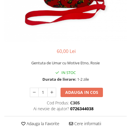
60,00 Lei
Gentuta de Umar cu Motive Etno, Rosie
IN STOC
Durata de livrare:
1-2 zile
ADAUGA IN COS
Cod Produs:
C305
Ai nevoie de ajutor?
0726344038
Adauga la Favorite
Cere informatii