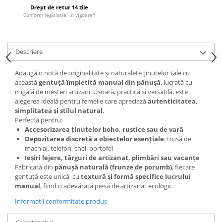
Drept de retur 14 zile
Conform legislatiei in vigoare*
Descriere
Adaugă o notă de originalitate și naturalețe ținutelor tale cu
această
gentuță împletită manual din pănușă
, lucrată cu
migală de meșteri artizani. Ușoară, practică și versatilă, este
alegerea ideală pentru femeile care apreciază
autenticitatea,
simplitatea și stilul natural
.
Perfectă pentru:
Accesorizarea ținutelor boho, rustice sau de vară
Depozitarea discretă a obiectelor esențiale
: trusă de
machiaj, telefon, chei, portofel
Ieșiri lejere, târguri de artizanat, plimbări sau vacanțe
Fabricată din
pănușă naturală (frunze de porumb)
, fiecare
gentuță este unică, cu
textură și formă specifice lucrului
manual
, fiind o adevărată piesă de artizanat ecologic.
Informatii conformitate produs