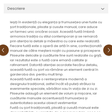
Descriere
Ieșiți în evidență cu eleganța și frumusețea unei fuste cu
șort tradiționale, plisate și cusute manual, care aduce
un farmec unic oricărei ocazii. Această fustă îmbină
armonios tradiția cu stilul contemporan și se remarcă
prin atenția la detalii și măiestria cu care este realizată.
Fiecare fustă este o operă de artă în sine, confecționată
manual de către meșterii noștri cu pasiune și pricepere.
Pliseurile delicate și cusăturile fine sunt realizate cu grijă,
iar rezultatul este o fustă care emană calitate și
rafinament. Datorită atenției acordate fiecărui detaliu,
această fustă cu șort va rămâne un element central în
garderoba dvs. pentru mult timp.
Această fustă este o reinterpretare modernă a
designului tradițional, astfel încât să puteți străluci la
evenimente speciale, sărbători sau în viața de zi cu zi.
Pliseurile adaugă un element de volum și mișcare, iar
cusăturile manuale accentuează frumusețea și
autenticitatea acestui obiect vestimentar.
Fustă cu șort tradițională, plisată și cusută manual este