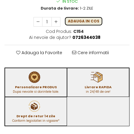
IN STOC
Durata de livrare:
1-2 ZILE
ADAUGA IN COS
Cod Produs:
C154
Ai nevoie de ajutor?
0726344038
Adauga la Favorite
Cere informatii
Personalizare PRODUS
Livrare RAPIDA
Dupa nevoile si dorintele tale.
in 24/48 de ore!
Drept de retur 14 zile
Conform legislatiei in vigoare*