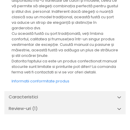
disponibilă într-o varietate de culori și modele, ceea ce
vă permite să alegeți combinația perfectă pentru gustul
și stilul dvs. personal. Indiferent dacă alegeți o nuanță
clasică sau un model tradițional, această fustă cu șort
va aduce un strop de eleganță și distincție în
garderoba dvs.
Cu această fustă cu șort tradițională, veți îmbina
confortul, calitatea și frumusețea într-un singur produs
vestimentar de excepție. Cusută manual cu pasiune și
măiestrie, această fustă va adăuga un plus de strălucire
și stil oricărei ținute.
Datorita faptului ca este un produs confectionat manual
stocurile sunt limitate si printurile pot diferi! La comanda
ferma veti fi contactati si vi se vor oferi detalii.
Informatii conformitate produs
Caracteristici
Review-uri
(1)