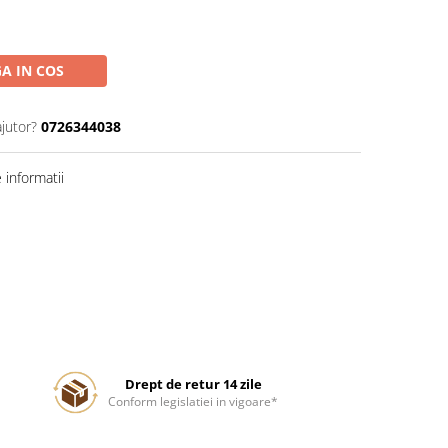
A IN COS
ajutor?
0726344038
informatii
Drept de retur 14 zile
Conform legislatiei in vigoare*