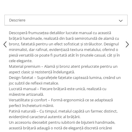
Descriere
Descoperă frumusețea detaliilor lucrate manual cu această
brățară handmade, realizată din bară semirotundă de alamă cu
bronz, fatetată pentru un efect sofisticat și strălucitor. Designul
minimalist, dar rafinat, evidențiază textura metalului, oferind o
piesă versatilă ce poate fi purtată atât în ținutele casual, cât și în
cele elegante.
Material premium – Alamă și bronz atent prelucrate pentru un
aspect clasic și rezistență îndelungată.
Design fatetat – Suprafețele fațetate captează lumina, creând un
joc subtil de reflexii metalice.
Lucrată manual – Fiecare brățară este unică, realizată cu
măiestrie artizanală.
Versatilitate și confort – Formă ergonomică ce se adaptează
perfect încheieturii mâinii.
Patină naturală – Cu timpul, metalul capătă un farmec distinct,
evidențiind caracterul autentic al brățării.
Un accesoriu deosebit pentru iubitorii de bijuterii handmade,
această brățară adaugă o notă de eleganță discretă oricărei