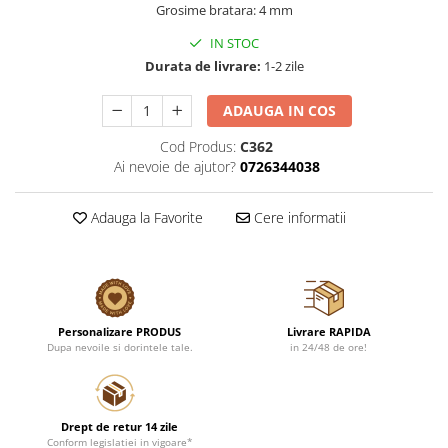
Grosime bratara: 4 mm
IN STOC
Durata de livrare:
1-2 zile
ADAUGA IN COS
Cod Produs:
C362
Ai nevoie de ajutor?
0726344038
Adauga la Favorite
Cere informatii
Personalizare PRODUS
Livrare RAPIDA
Dupa nevoile si dorintele tale.
in 24/48 de ore!
Drept de retur 14 zile
Conform legislatiei in vigoare*